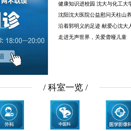
健康知识进校园 沈大与化工大
沈阳沈大医院公益慰问天柱山
沿着郭明义的足迹 献爱心沈大
走进无声世界，关爱聋哑儿童
/ 科室一览 /