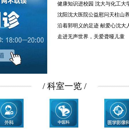
健康知识进校园 沈大与化工大
沈阳沈大医院公益慰问天柱山
沿着郭明义的足迹 献爱心沈大
走进无声世界，关爱聋哑儿童
/ 科室一览 /