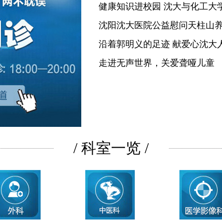
健康知识进校园 沈大与化工大
沈阳沈大医院公益慰问天柱山
沿着郭明义的足迹 献爱心沈大
走进无声世界，关爱聋哑儿童
/ 科室一览 /